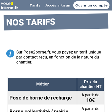
Tarifs
Accès artisan
Ouvrir un compte
NOS TARIFS
Sur Pose2borne.fr, vous payez un tarif unique
par contact reçu, en fonction de la nature du
chantier.
Prix du
Métier
chantier HT
A partir de
Pose de borne de recharge
10€
A partir de
Borne collectivité / mairie